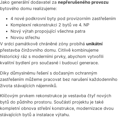
Jako generální dodavatel za
nepřerušeného provozu
bytového domu realizujeme:
4 nové podkrovní byty pod provizorním zastřešením
Komplexní rekonstrukci 2 bytů ve 4. NP
Nový výtah propojující všechna patra
Novou střechu
V srdci památkově chráněné zóny probíhá
unikátní
přestavba činžovního domu. Citlivě kombinujeme
historický ráz s moderními prvky, abychom vytvořili
kvalitní bydlení pro současné i budoucí generace.
Díky důmyslnému řešení s dočasným ochranným
zastřešením můžeme pracovat bez narušení každodenního
života stávajících nájemníků.
Klíčovým prvkem rekonstrukce je vestavba čtyř nových
bytů do půdního prostoru. Součástí projektu je také
kompletní obnova střešní konstrukce, modernizace dvou
stávajících bytů a instalace výtahu.