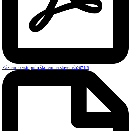
Záznam o vstupním školení na staveništi
267 KB