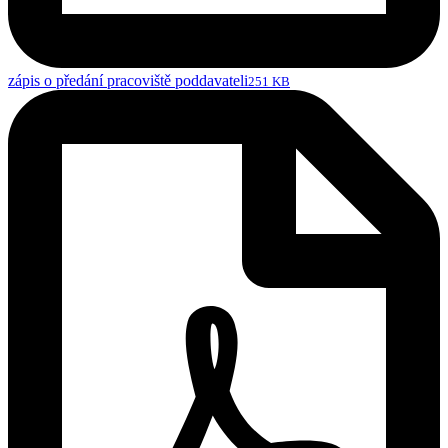
zápis o předání pracoviště poddavateli
251 KB