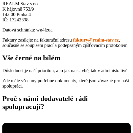
REALM Stav s.r.o.
K hájovně 753/9
142 00 Praha 4
IČ: 17242398
Datová schránka: wg4fzua
Faktury zasílejte na fakturační adresu
faktury@realm-stav.cz
,
současně se soupisem prací a podepsaným zjišťovacím protokolem.
Vše černé na bílém
Důslednost je naší prioritou, a to jak na stavbě, tak v administrativě.
Zde máte všechny potřebné dokumenty, které jsou závazné pro naši
spolupráci.
Proč s námi dodavatelé rádi
spolupracují?